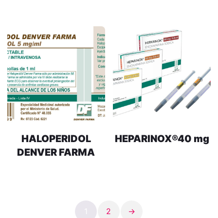
HALOPERIDOL
HEPARINOX®40 mg
DENVER FARMA
1
2
→