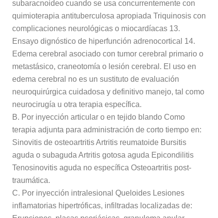
subaracnoideo cuando se usa concurrentemente con
quimioterapia antituberculosa apropiada Triquinosis con
complicaciones neurológicas o miocardíacas 13.
Ensayo dignóstico de hiperfunción adrenocortical 14.
Edema cerebral asociado con tumor cerebral primario o
metastásico, craneotomía o lesión cerebral. El uso en
edema cerebral no es un sustituto de evaluación
neuroquirúrgica cuidadosa y definitivo manejo, tal como
neurocirugía u otra terapia específica.
B. Por inyección articular o en tejido blando Como
terapia adjunta para administración de corto tiempo en:
Sinovitis de osteoartritis Artritis reumatoide Bursitis
aguda o subaguda Artritis gotosa aguda Epicondilitis
Tenosinovitis aguda no específica Osteoartritis post-
traumática.
C. Por inyección intralesional Queloides Lesiones
inflamatorias hipertróficas, infiltradas localizadas de: