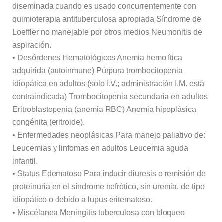
diseminada cuando es usado concurrentemente con
quimioterapia antituberculosa apropiada Síndrome de
Loeffler no manejable por otros medios Neumonitis de
aspiración.
• Desórdenes Hematológicos Anemia hemolítica
adquirida (autoinmune) Púrpura trombocitopenia
idiopática en adultos (solo I.V.; administración I.M. está
contraindicada) Trombocitopenia secundaria en adultos
Eritroblastopenia (anemia RBC) Anemia hipoplásica
congénita (eritroide).
• Enfermedades neoplásicas Para manejo paliativo de:
Leucemias y linfomas en adultos Leucemia aguda
infantil.
• Status Edematoso Para inducir diuresis o remisión de
proteinuria en el síndrome nefrótico, sin uremia, de tipo
idiopático o debido a lupus eritematoso.
• Miscélanea Meningitis tuberculosa con bloqueo