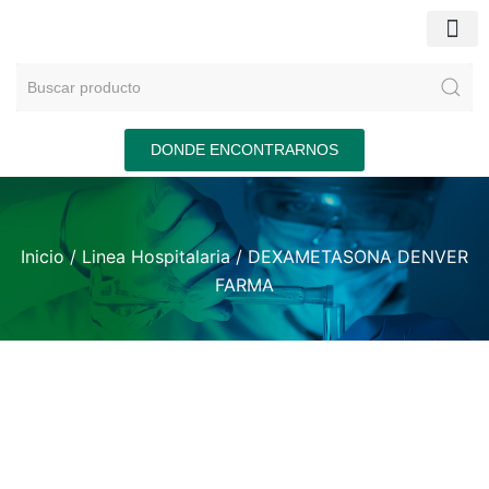
DONDE ENCONTRARNOS
Inicio
/
Linea Hospitalaria
/ DEXAMETASONA DENVER
FARMA