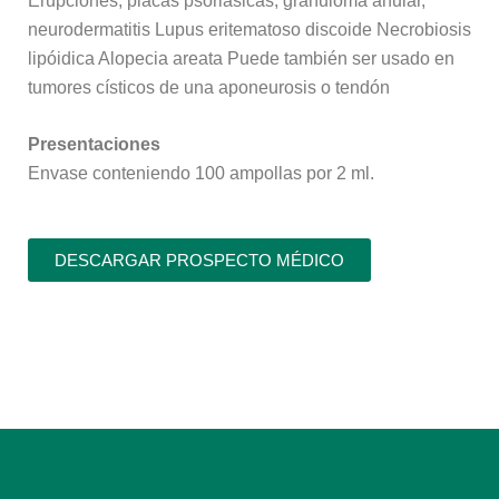
Erupciones, placas psoriásicas, granuloma anular,
neurodermatitis Lupus eritematoso discoide Necrobiosis
lipóidica Alopecia areata Puede también ser usado en
tumores císticos de una aponeurosis o tendón
Presentaciones
Envase conteniendo 100 ampollas por 2 ml.
DESCARGAR PROSPECTO MÉDICO