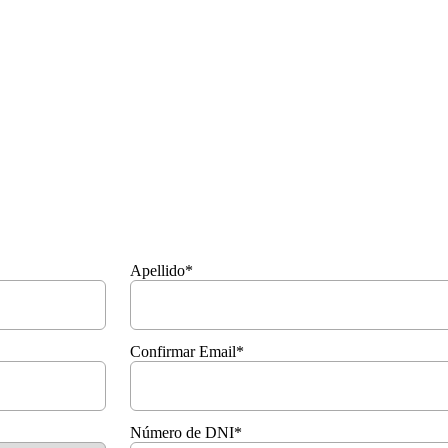
uras búsquedas
Apellido*
Confirmar Email*
Número de DNI*