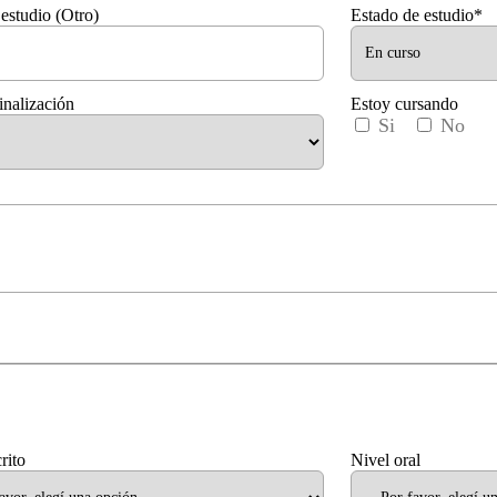
 estudio (Otro)
Estado de estudio*
inalización
Estoy cursando
Si
No
rito
Nivel oral