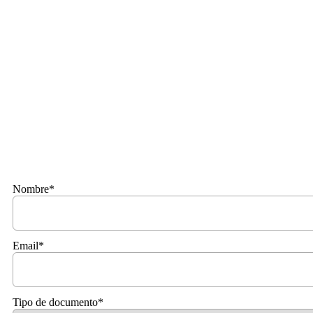
Dejanos tus datos para que te contactemos en nuestras fut
Nombre*
Email*
Tipo de documento*