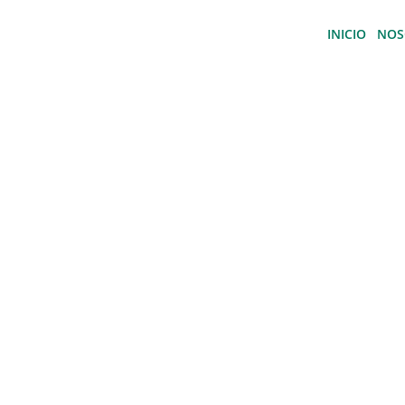
INICIO
NOS
¡SUMATE A NUES
EQUIPO!