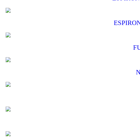
ESPIRO
F
N