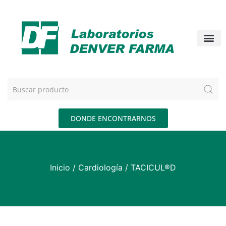
DONDE ENCONTRARNOS
Inicio
/
Cardiología
/ TACICUL®D