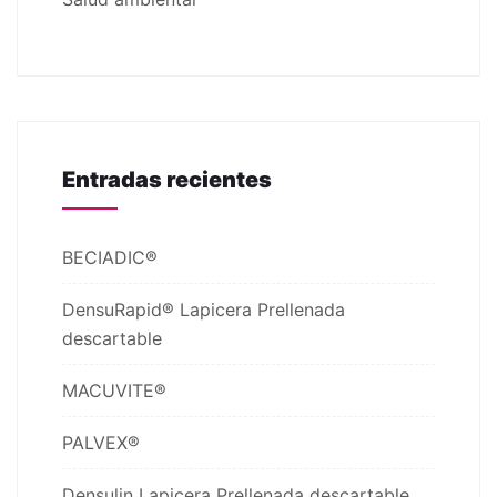
Entradas recientes
BECIADIC®
DensuRapid® Lapicera Prellenada
descartable
MACUVITE®
PALVEX®
Densulin Lapicera Prellenada descartable