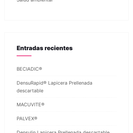
Entradas recientes
BECIADIC®
DensuRapid® Lapicera Prellenada
descartable
MACUVITE®
PALVEX®
Densulin Lapicera Prellenada descartable