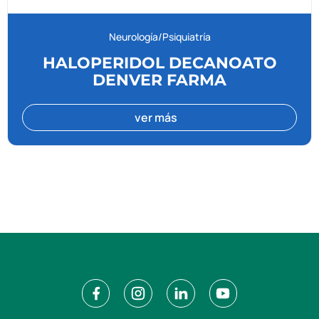
Neurología/Psiquiatría
HALOPERIDOL DECANOATO
DENVER FARMA
ver más