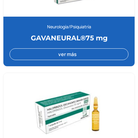
Neurología/Psiquiatría
GAVANEURAL®75 mg
ver más