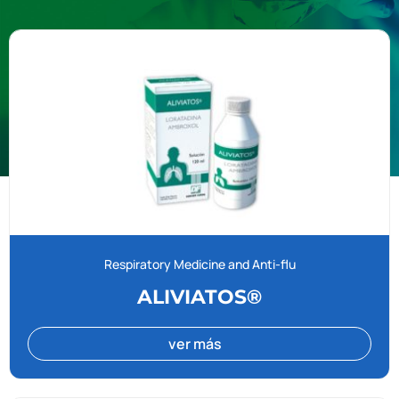
Respiratory Medicine and Anti-flu
ALIVIATOS®
ver más