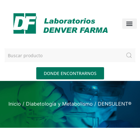
DONDE ENCONTRARNOS
Inicio
/
Diabetología y Metabolismo
/ DENSULENT®