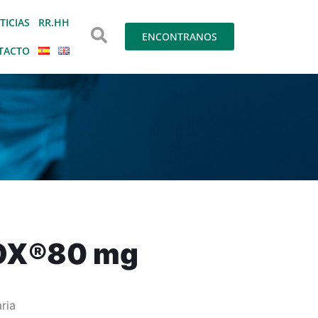
TICIAS
RR.HH
ENCONTRANOS
TACTO
OX®80 mg
ria