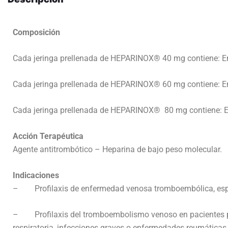
Composición
Cada jeringa prellenada de HEPARINOX® 40 mg contiene: Eno
Cada jeringa prellenada de HEPARINOX® 60 mg contiene: Eno
Cada jeringa prellenada de HEPARINOX® 80 mg contiene: Eno
Acción Terapéutica
Agente antitrombótico – Heparina de bajo peso molecular.
Indicaciones
– Profilaxis de enfermedad venosa tromboembólica, especi
– Profilaxis del tromboembolismo venoso en pacientes po
respiratoria, infecciones graves o enfermedades reumáticas