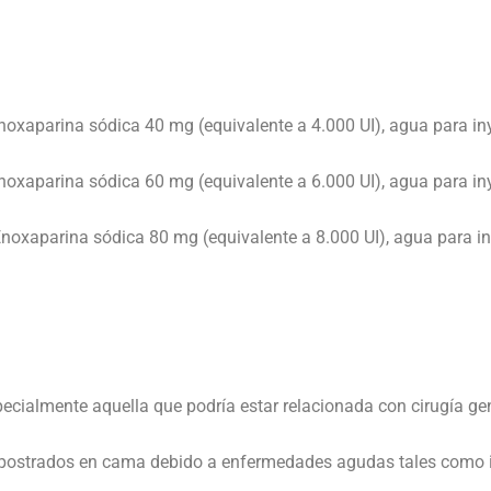
xaparina sódica 40 mg (equivalente a 4.000 UI), agua para inye
xaparina sódica 60 mg (equivalente a 6.000 UI), agua para inye
xaparina sódica 80 mg (equivalente a 8.000 UI), agua para iny
almente aquella que podría estar relacionada con cirugía gen
strados en cama debido a enfermedades agudas tales como insu
.