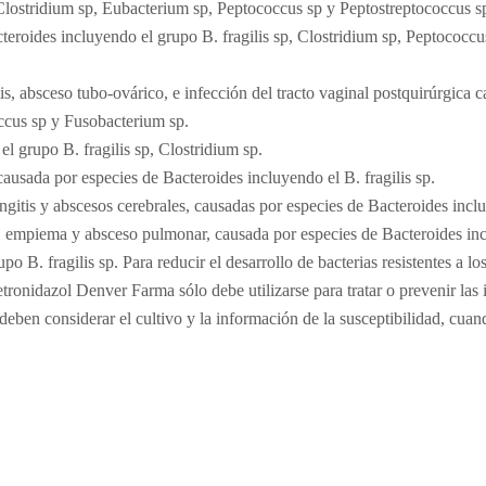
), Clostridium sp, Eubacterium sp, Peptococcus sp y Peptostreptococcus s
Bacteroides incluyendo el grupo B. fragilis sp, Clostridium sp, Peptococc
s, absceso tubo-ovárico, e infección del tracto vaginal postquirúrgica 
occus sp y Fusobacterium sp.
l grupo B. fragilis sp, Clostridium sp.
causada por especies de Bacteroides incluyendo el B. fragilis sp.
itis y abscesos cerebrales, causadas por especies de Bacteroides incluy
ía, empiema y absceso pulmonar, causada por especies de Bacteroides inc
o B. fragilis sp. Para reducir el desarrollo de bacterias resistentes a 
ronidazol Denver Farma sólo debe utilizarse para tratar o prevenir la
eben considerar el cultivo y la información de la susceptibilidad, cuand