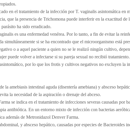
ropiados.
ado en el tratamiento de la infección por T. vaginalis asintomática en
ncia, que la presencia de Trichomona puede interferir en la exactitud de l
 parásito ha sido erradicado.
ginalis es una enfermedad venérea. Por lo tanto, a fin de evitar la reinf
ada simultáneamente si se ha encontrado que el microorganismo está pres
egativo o a aquel paciente a quien no se le realizó ningún cultivo, depen
jer puede volver a infectarse si su pareja sexual no recibió tratamiento
sintomático, por lo que los frotis y cultivos negativos no excluyen la i
e la amebiasis intestinal aguda (disentería amebiana) y absceso hepáti
ita la necesidad de la aspiración o drenaje del abceso.
rma se indica en el tratamiento de infecciones severas causadas por bac
pia antibiótica. En un entorno mixto de infección con bacterias aeróbica
óbica además de Metronidazol Denver Farma.
aabdominal, y absceso hepático, causadas por especies de Bacteroides in