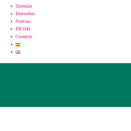
Densulin
Denverbio
Noticias
RR.HH
Contacto