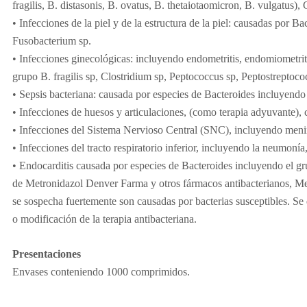
fragilis, B. distasonis, B. ovatus, B. thetaiotaomicron, B. vulgatus
• Infecciones de la piel y de la estructura de la piel: causadas por 
Fusobacterium sp.
• Infecciones ginecológicas: incluyendo endometritis, endomiometriti
grupo B. fragilis sp, Clostridium sp, Peptococcus sp, Peptostreptoc
• Sepsis bacteriana: causada por especies de Bacteroides incluyendo e
• Infecciones de huesos y articulaciones, (como terapia adyuvante), 
• Infecciones del Sistema Nervioso Central (SNC), incluyendo mening
• Infecciones del tracto respiratorio inferior, incluyendo la neumon
• Endocarditis causada por especies de Bacteroides incluyendo el grup
de Metronidazol Denver Farma y otros fármacos antibacterianos, Met
se sospecha fuertemente son causadas por bacterias susceptibles. Se d
o modificación de la terapia antibacteriana.
Presentaciones
Envases conteniendo 1000 comprimidos.