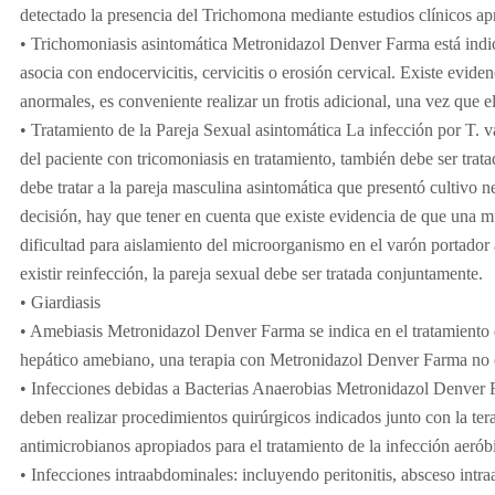
detectado la presencia del Trichomona mediante estudios clínicos ap
• Trichomoniasis asintomática Metronidazol Denver Farma está indic
asocia con endocervicitis, cervicitis o erosión cervical. Existe evide
anormales, es conveniente realizar un frotis adicional, una vez que el
• Tratamiento de la Pareja Sexual asintomática La infección por T. va
del paciente con tricomoniasis en tratamiento, también debe ser trat
debe tratar a la pareja masculina asintomática que presentó cultivo n
decisión, hay que tener en cuenta que existe evidencia de que una mu
dificultad para aislamiento del microorganismo en el varón portador a
existir reinfección, la pareja sexual debe ser tratada conjuntamente.
• Giardiasis
• Amebiasis Metronidazol Denver Farma se indica en el tratamiento d
hepático amebiano, una terapia con Metronidazol Denver Farma no ev
• Infecciones debidas a Bacterias Anaerobias Metronidazol Denver Fa
deben realizar procedimientos quirúrgicos indicados junto con la tera
antimicrobianos apropiados para el tratamiento de la infección aer
• Infecciones intraabdominales: incluyendo peritonitis, absceso intr