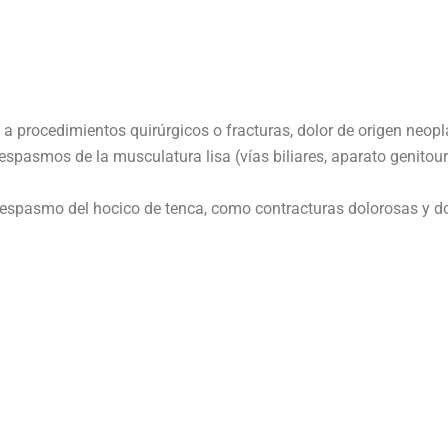
o a procedimientos quirúrgicos o fracturas, dolor de origen neopl
 espasmos de la musculatura lisa (vías biliares, aparato genitour
z y espasmo del hocico de tenca, como contracturas dolorosas y d