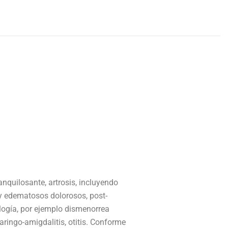
anquilosante, artrosis, incluyendo
s y edematosos dolorosos, post-
ología, por ejemplo dismenorrea
aringo-amigdalitis, otitis. Conforme