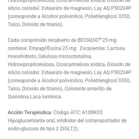
Hidroxipropilcelulosa, Croscarmelosa sódica, Dióxido de
silicio coloidal. Estearato de magnesio, Lay AQ P50204P
(corresponde a Alcohol polivinílico, Polietilenglicol 3350,
Talco, Dióxido de titanio).
®
Cada comprimido recubierto de BECIADIC
25 mg
contiene:
Empagliflozina 25 mg.
Excipientes:
Lactosa
monohidrato, Celulosa microcristalina,
Hidroxipropilcelulosa, Croscarmelosa sódica, Dióxido de
silicio coloidal. Estearato de magnesio, Lay AQ P50204P
(corresponde a Alcohol polivinílico, Polietilenglicol 3350,
Talco, Dióxido de titanio), Colorante amarillo de
Quinolina Laca lumínica.
Acción Terapéutica:
Código ATC: A10BK03.
Hipoglucemiante oral, inhibidor del cotransportador de
sodio-glucosa de tipo 2 (SGLT2).