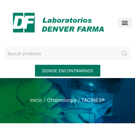
DONDE ENCONTRARNOS
Inicio
/
Oftalmología
/ TACINES®