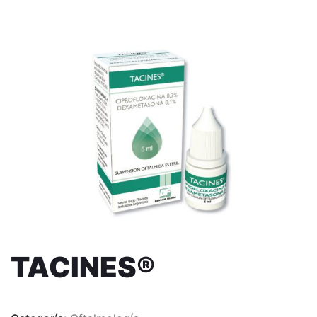
TACINES®