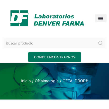
DONDE ENCONTRARNOS
Inicio
/
Oftalmología
/ OFTALDROP®