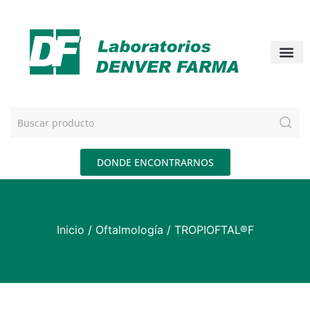
DONDE ENCONTRARNOS
Inicio
/
Oftalmología
/ TROPIOFTAL®F