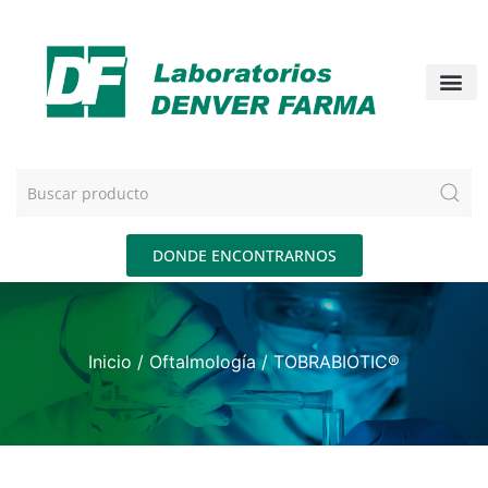
DONDE ENCONTRARNOS
Inicio
/
Oftalmología
/ TOBRABIOTIC®