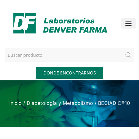
DONDE ENCONTRARNOS
Inicio
/
Diabetología y Metabolismo
/ BECIADIC®10