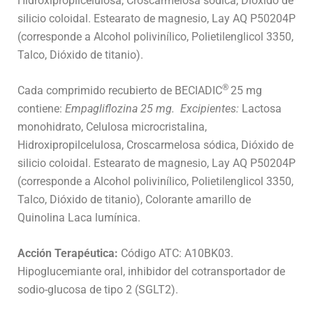
Hidroxipropilcelulosa, Croscarmelosa sódica, Dióxido de
silicio coloidal. Estearato de magnesio, Lay AQ P50204P
(corresponde a Alcohol polivinílico, Polietilenglicol 3350,
Talco, Dióxido de titanio).
®
Cada comprimido recubierto de BECIADIC
25 mg
contiene:
Empagliflozina 25 mg.
Excipientes:
Lactosa
monohidrato, Celulosa microcristalina,
Hidroxipropilcelulosa, Croscarmelosa sódica, Dióxido de
silicio coloidal. Estearato de magnesio, Lay AQ P50204P
(corresponde a Alcohol polivinílico, Polietilenglicol 3350,
Talco, Dióxido de titanio), Colorante amarillo de
Quinolina Laca lumínica.
Acción Terapéutica:
Código ATC: A10BK03.
Hipoglucemiante oral, inhibidor del cotransportador de
sodio-glucosa de tipo 2 (SGLT2).