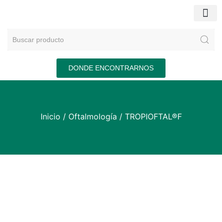
DONDE ENCONTRARNOS
Inicio
/
Oftalmología
/ TROPIOFTAL®F